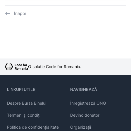
Înapoi
O soluție Code for Romania.
LINKURI UTILE
NAVIGHEAZĂ
Despre Bursa Binelui
Înregistrează ONG
Termeni și condiții
Devino donator
Politica de confidențialitate
Organizații