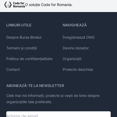
O soluție Code for Romania.
LINKURI UTILE
NAVIGHEAZĂ
Despre Bursa Binelui
Înregistrează ONG
Termeni și condiții
Devino donator
Politica de confidențialitate
Organizații
Contact
Proiecte deschise
ABONEAZĂ-TE LA NEWSLETTER
Cele mai noi informații, proiecte și vești de bine despre
organizațiile tale preferate.