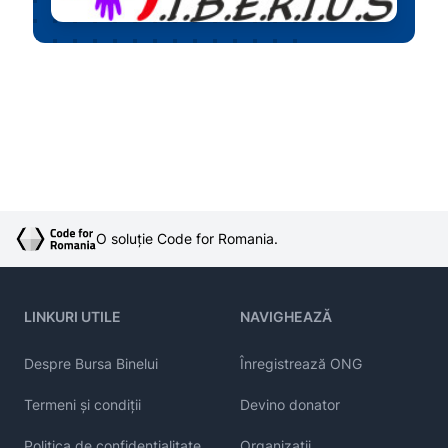
O soluție Code for Romania.
LINKURI UTILE
NAVIGHEAZĂ
Despre Bursa Binelui
Înregistrează ONG
Termeni și condiții
Devino donator
Politica de confidențialitate
Organizații