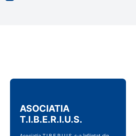
ASOCIATIA
T.I.B.E.R.I.U.S.
Asociația T.I.B.E.R.I.U.S. s-a înființat din