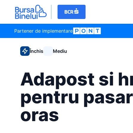
Partener de implementare
Închis
Mediu
Adapost si h
pentru pasari
oras