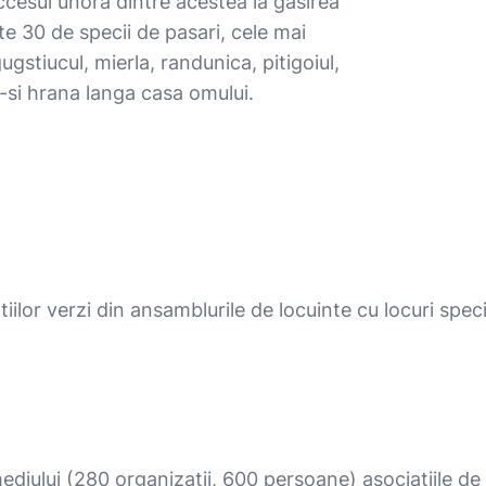
 accesul unora dintre acestea la gasirea
ste 30 de specii de pasari, cele mai
ugstiucul, mierla, randunica, pitigoiul,
si hrana langa casa omului.
iilor verzi din ansamblurile de locuinte cu locuri spec
diului (280 organizatii, 600 persoane) asociatiile de pr