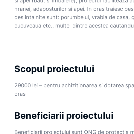
si apei (baut si imbaiere), proiectul faciliteaza
hranei, adaposturilor si apei. In oras traiesc pe
des intalnite sunt: porumbelul, vrabia de casa, g
cucuveaua etc., multe dintre acestea cautandu-
Scopul proiectului
29000 lei – pentru achizitionarea si dotarea spat
oras
Beneficiarii proiectului
Beneficiarii proiectului sunt ONG de protectia me