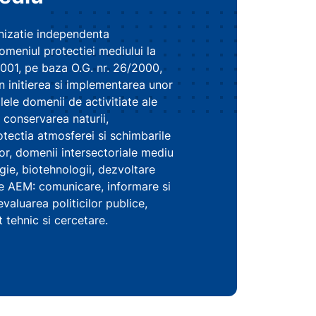
nizatie independenta
omeniul protectiei mediului la
 2001, pe baza O.G. nr. 26/2000,
n initierea si implementarea unor
lele domenii de activitiate ale
conservarea naturii,
rotectia atmosferei si schimbarile
or, domenii intersectoriale mediu
rgie, biotehnologii, dezvoltare
 ale AEM: comunicare, informare si
evaluarea politicilor publice,
t tehnic si cercetare.