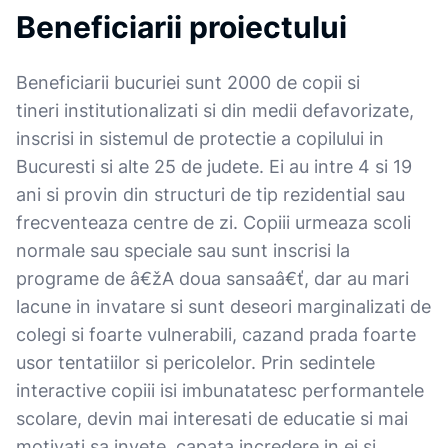
Beneficiarii proiectului
Beneficiarii bucuriei sunt 2000 de copii si
tineri institutionalizati si din medii defavorizate,
inscrisi in sistemul de protectie a copilului in
Bucuresti si alte 25 de judete. Ei au intre 4 si 19
ani si provin din structuri de tip rezidential sau
frecventeaza centre de zi. Copiii urmeaza scoli
normale sau speciale sau sunt inscrisi la
programe de â€žA doua sansaâ€ť, dar au mari
lacune in invatare si sunt deseori marginalizati de
colegi si foarte vulnerabili, cazand prada foarte
usor tentatiilor si pericolelor. Prin sedintele
interactive copiii isi imbunatatesc performantele
scolare, devin mai interesati de educatie si mai
motivati sa invete, capata incredere in ei si