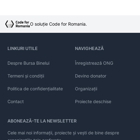
O soluție Code for Romania.
LINKURI UTILE
NAVIGHEAZĂ
Despre Bursa Binelui
Înregistrează ONG
Termeni și condiții
Devino donator
Politica de confidențialitate
Organizații
Contact
Proiecte deschise
ABONEAZĂ-TE LA NEWSLETTER
Cele mai noi informații, proiecte și vești de bine despre