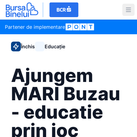
Partener de implementare
Închis
Educație
Ajungem
MARI Buzau
- educatie
prin joc