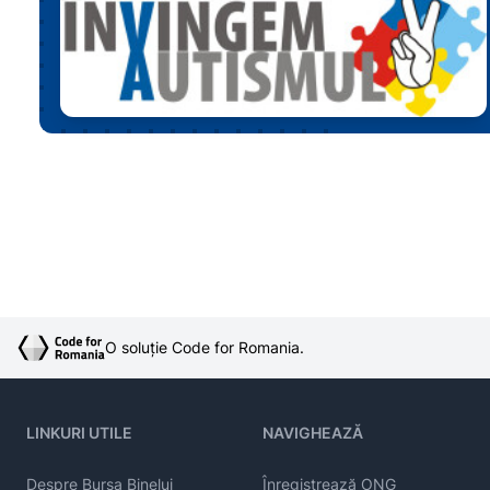
O soluție Code for Romania.
LINKURI UTILE
NAVIGHEAZĂ
Despre Bursa Binelui
Înregistrează ONG