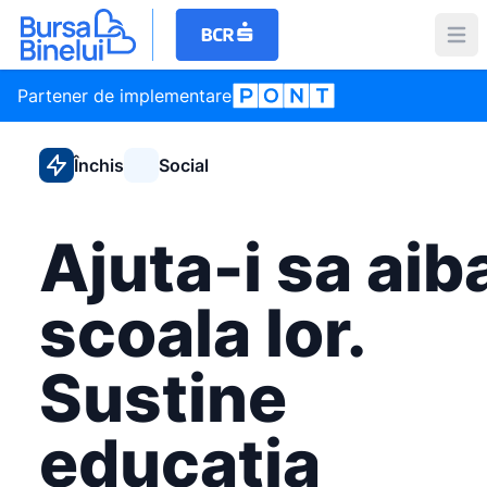
Partener de implementare
Închis
Social
Ajuta-i sa aib
scoala lor.
Sustine
educatia