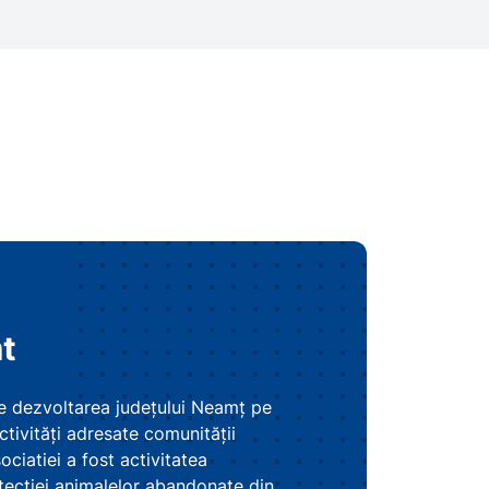
t
de dezvoltarea județului Neamț pe
ctivități adresate comunității
ociatiei a fost activitatea
tectiei animalelor abandonate din