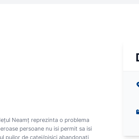
udețul Neamț reprezinta o problema
eroase persoane nu isi permit sa isi
l puilor de catei/pisici abandonati