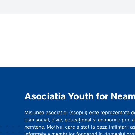
Asociatia Youth for Neam
Misiunea asociației (scopul) este reprezentată 
plan social, civic, educațional și economic prin a
nemțene. Motivul care a stat la baza infiintarii as
informala a membrilor fondatori in domeniul pro