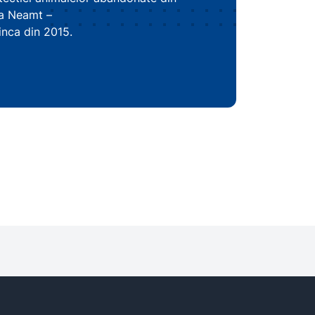
ra Neamt –
nca din 2015.