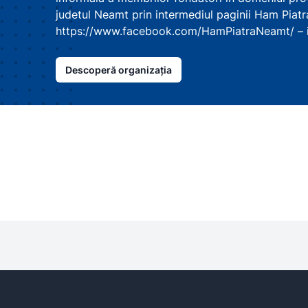
judetul Neamt prin intermediul paginii Ham Piat
https://www.facebook.com/HamPiatraNeamt/ – i
Descoperă organizația