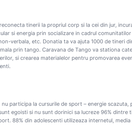
conecta tinerii la propriul corp si la cei din jur, incu
scular si energia prin socializare in cadrul comunitatil
n-verbala, etc. Donatia ta va ajuta 1000 de tineri din
mala prin tango. Caravana de Tango va stationa cate 2 
erilor, si crearea materialelor pentru promovarea eveni
enti.
 nu participa la cursurile de sport – energie scazuta, 
nt egoisti si nu sunt dorinici sa lucreze 96% dintre tine
port. 88% din adolescenti utilizeaza internetul, media f