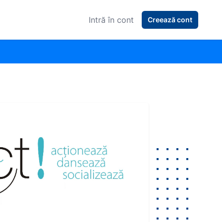
Intră în cont
Creează cont