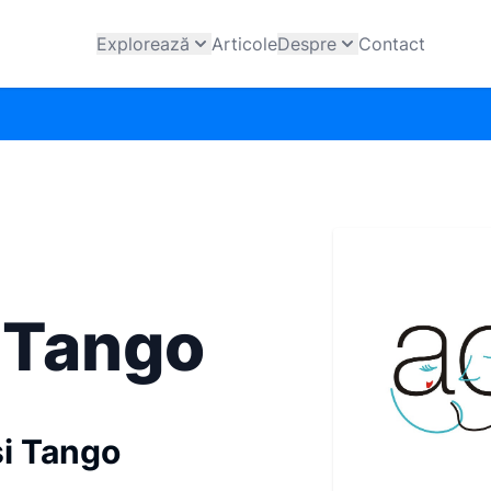
Explorează
Articole
Despre
Contact
 Tango
si Tango