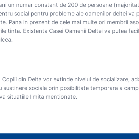
i un numar constant de 200 de persoane (majoritatea co
i centru social pentru probleme ale oamenilor deltei va p
te. Pana in prezent de cele mai multe ori membrii asoci
ile tinta. Existenta Casei Oamenii Deltei va putea faci
ulcea.
. Copiii din Delta vor extinde nivelul de socializare, ad
u sustinere sociala prin posibilitate temporara a campa
va situatiile limita mentionate.