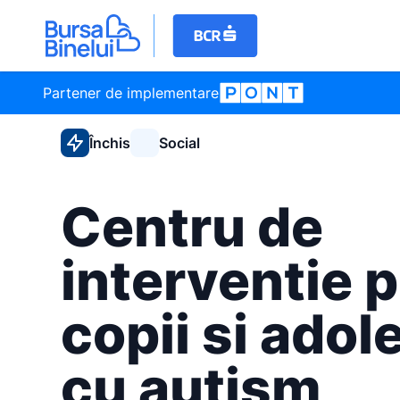
Partener de implementare
Închis
Social
Centru de
interventie 
copii si adol
cu autism