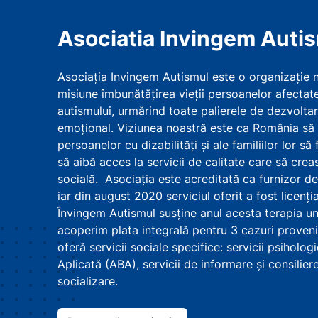
Asociatia Invingem Auti
Asociația Invingem Autismul este o organizație
misiune îmbunătățirea vieții persoanelor afectate
autismului, urmărind toate palierele de dezvoltare
emoțional. Viziunea noastră este ca România să d
persoanelor cu dizabilități și ale familiilor lor să
să aibă acces la servicii de calitate care să crea
socială. Asociația este acreditată ca furnizor de s
iar din august 2020 serviciul oferit a fost licenț
Învingem Autismul susține anul acesta terapia u
acoperim plata integrală pentru 3 cazuri provenin
oferă servicii sociale specifice: servicii psihol
Aplicată (ABA), servicii de informare și consilier
socializare.