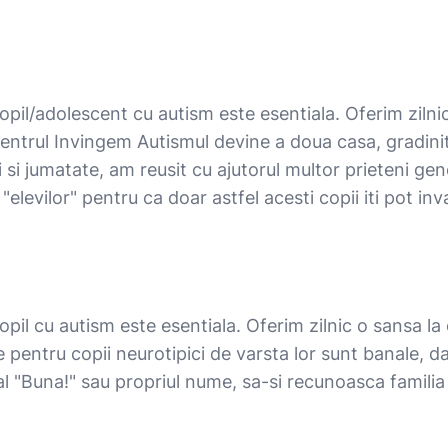
pil/adolescent cu autism este esentiala. Oferim zilnic
Centrul Invingem Autismul devine a doua casa, gradinit
i si jumatate, am reusit cu ajutorul multor prieteni ge
levilor" pentru ca doar astfel acesti copii iti pot inva
pil cu autism este esentiala. Oferim zilnic o sansa la 
are pentru copii neurotipici de varsta lor sunt banale, d
l "Buna!" sau propriul nume, sa-si recunoasca familia 