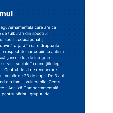
smul
 neguvernamentală care are ca
 de tulburări din spectrul
: social, educațional și
evină o țară în care drepturile
 fie respectate, iar copiii cu autism
scă șansele lor de integrare
ervicii sociale în condițiile legii,
iat. Centrul de zi de recuperare
nui număr de 23 de copii. De 3 ani
d din familii vulnerabile. Centrul
ogice - Analiză Comportamentală
e pentru părinți, grupuri de