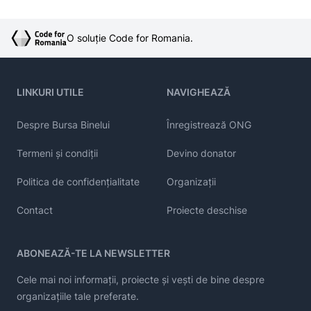
O soluție Code for Romania.
LINKURI UTILE
NAVIGHEAZĂ
Despre Bursa Binelui
Înregistrează ONG
Termeni și condiții
Devino donator
Politica de confidențialitate
Organizații
Contact
Proiecte deschise
ABONEAZĂ-TE LA NEWSLETTER
Cele mai noi informații, proiecte și vești de bine despre
organizațiile tale preferate.