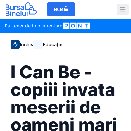
Partener de implementare
Închis
Educație
I Can Be -
copiii invata
meserii de
oameni mari