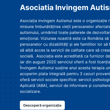
Asociatia Invingem Auti
Asociația Invingem Autismul este o organizație
misiune îmbunătățirea vieții persoanelor afectate
autismului, urmărind toate palierele de dezvoltare
emoțional. Viziunea noastră este ca România să d
persoanelor cu dizabilități și ale familiilor lor să
să aibă acces la servicii de calitate care să crea
socială. Asociația este acreditată ca furnizor de s
iar din august 2020 serviciul oferit a fost licenț
Învingem Autismul susține anul acesta terapia u
acoperim plata integrală pentru 3 cazuri provenin
oferă servicii sociale specifice: servicii psihol
Aplicată (ABA), servicii de informare și consilier
socializare.
Descoperă organizația