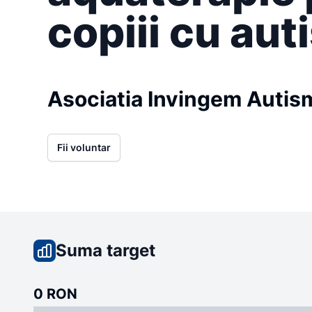
copiii cu aut
Asociatia Invingem Autis
Fii voluntar
Suma target
0 RON