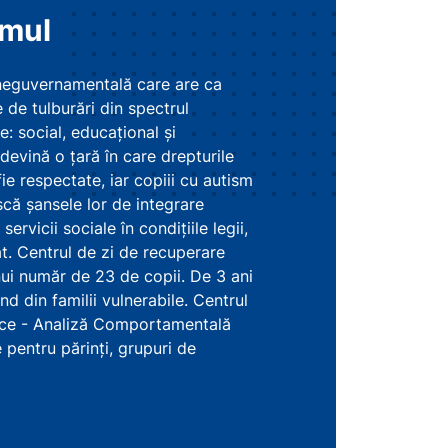
smul
 neguvernamentală care are ca
 de tulburări din spectrul
: social, educațional și
evină o țară în care drepturile
 fie respectate, iar copiii cu autism
scă șansele lor de integrare
ervicii sociale în condițiile legii,
iat. Centrul de zi de recuperare
nui număr de 23 de copii. De 3 ani
d din familii vulnerabile. Centrul
ogice - Analiză Comportamentală
e pentru părinți, grupuri de