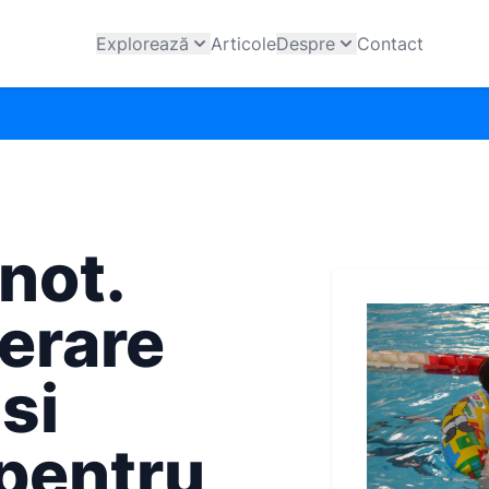
Explorează
Articole
Despre
Contact
inot.
erare
si
pentru