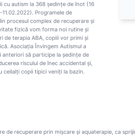
ii cu autism la 368 ședințe de înot (16
21-11.02.2022). Programele de
din procesul complex de recuperare și
vitate fizică vom forma noi rutine și
i de terapia ABA, copiii vor primi și
ică. Asociația Învingem Autismul a
nii anteriori să participe la ședințe de
ducerea riscului de înec accidental și,
eilalți copii tipici veniți la bazin.
n ore de recuperare prin mișcare și aquaterapie, ca spr