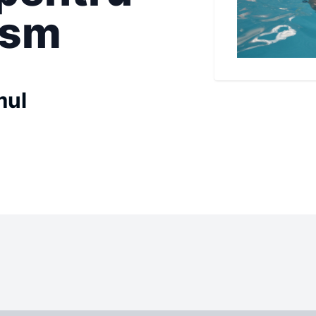
ism
mul