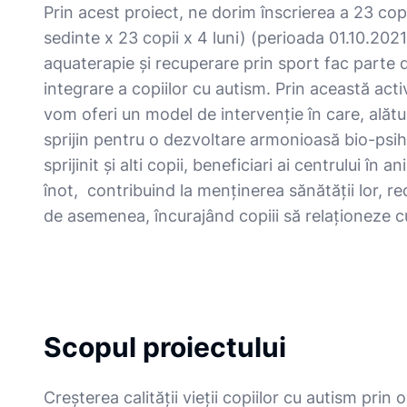
Prin acest proiect, ne dorim înscrierea a 23 cop
sedinte x 23 copii x 4 luni) (perioada 01.10.20
aquaterapie și recuperare prin sport fac parte 
integrare a copiilor cu autism. Prin această acti
vom oferi un model de intervenție în care, alătur
sprijin pentru o dezvoltare armonioasă bio-psih
sprijinit și alti copii, beneficiari ai centrului în a
înot, contribuind la menținerea sănătății lor, re
de asemenea, încurajând copiii să relaționeze cu c
Scopul proiectului
Creșterea calității vieții copiilor cu autism pri