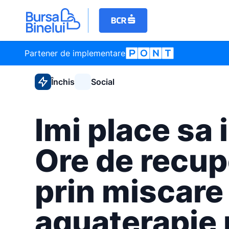
Partener de implementare
Închis
Social
Imi place sa 
Ore de recup
prin miscare 
aquaterapie 