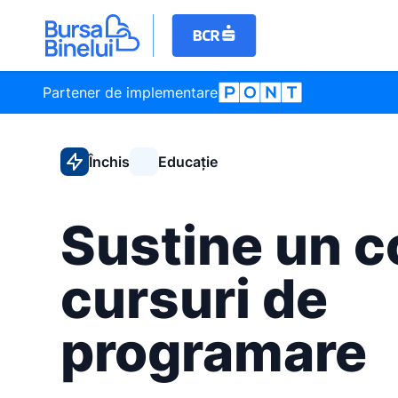
Partener de implementare
Închis
Educație
Sustine un co
cursuri de
programare