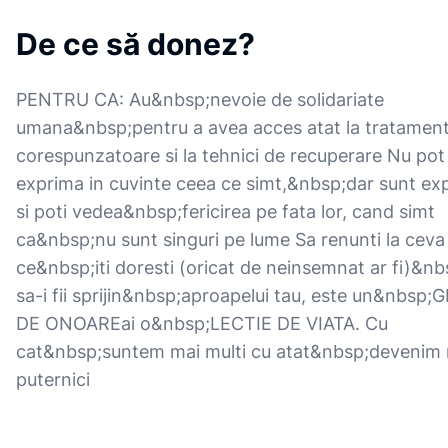
De ce să donez?
PENTRU CA: Au&nbsp;nevoie de solidariate
umana&nbsp;pentru a avea acces atat la tratamen
corespunzatoare si la tehnici de recuperare Nu pot
exprima in cuvinte ceea ce simt,&nbsp;dar sunt exp
si poti vedea&nbsp;fericirea pe fata lor, cand simt
ca&nbsp;nu sunt singuri pe lume Sa renunti la ceva
ce&nbsp;iti doresti (oricat de neinsemnat ar fi)&nb
sa-i fii sprijin&nbsp;aproapelui tau, este un&nbsp;
DE ONOAREai o&nbsp;LECTIE DE VIATA. Cu
cat&nbsp;suntem mai multi cu atat&nbsp;devenim
puternici