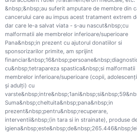
&nbsp;&nbsp;au suferit amputare de membre din 
cancerului care au impus acest tratament extrem d
dar care le-a salvat viata - s-au nascut&nbsp;cu
malformatii ale membrelor inferioare/superioare
Pana&nbsp;in prezent cu ajutorul donatiilor si
sponsorizarilor primite, am sprijint
financiar&nbsp;16&nbsp;persoane&nbsp;diagnosti
cu&nbsp;tetrapareza spastica&nbsp;si malformatii 
membrelor inferioare/superioare (copii, adolescenți,
și adulți) cu
varste&nbsp;intre&nbsp;1ani&nbsp;si&nbsp;59&nbs
Suma&nbsp;cheltuita&nbsp;pana&nbsp;in
prezent&nbsp;pentru&nbsp;recuperare,
interventii&nbsp;(in tara si in strainate), produse d
igiena&nbsp;este&nbsp;de&nbsp;265.446&nbsp;le