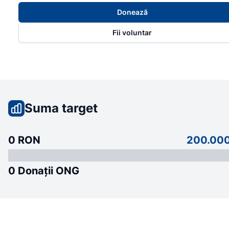
Donează
Fii voluntar
Suma target
0 RON
200.00
0 Donații ONG