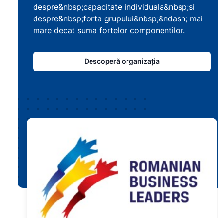
despre&nbsp;capacitate individuala&nbsp;si
despre&nbsp;forta grupului&nbsp;&ndash; mai
mare decat suma fortelor componentilor.
Descoperă organizația