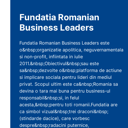
Fundatia Romanian
Business Leaders
Fundatia Romanian Business Leaders este
o&nbsp;organizatie apolitica, neguvernamentala
si non-profit, infiintata in iulie
2011.&nbsp;Obiectivul&nbsp;sau este
sa&nbsp;dezvolte o&nbsp;platforma de actiune
si implicare sociala pentru lideri din mediul
privat. Scopul ultim este ca&nbsp;Romania sa
devina o tara mai buna pentru business-ul
responsabil&nbsp;si, in felul
acesta,&nbsp;pentru toti romanii.Fundatia are
ca simbol vizual&nbsp;trei draconi&nbsp;
(stindarde dacice), care vorbesc
despre&nbsp;radacini puternice,