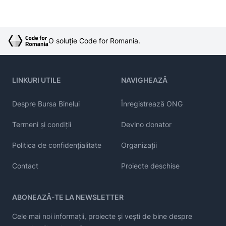
O soluție Code for Romania.
LINKURI UTILE
NAVIGHEAZĂ
Despre Bursa Binelui
Înregistrează ONG
Termeni și condiții
Devino donator
Politica de confidențialitate
Organizații
Contact
Proiecte deschise
ABONEAZĂ-TE LA NEWSLETTER
Cele mai noi informații, proiecte și vești de bine despre