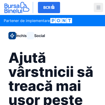
Partener de implementare
Închis
Social
Ajută
vârstnicii să
treacă mai
ușor peste