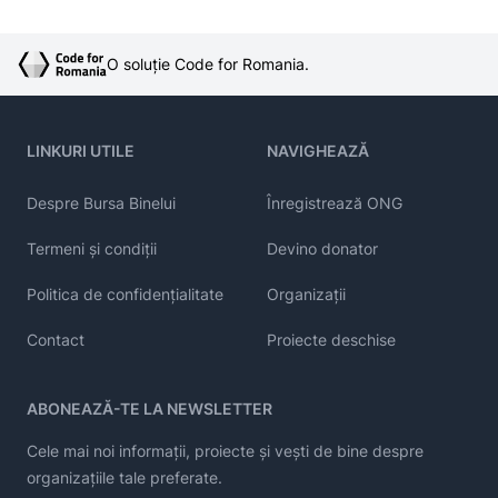
O soluție Code for Romania.
LINKURI UTILE
NAVIGHEAZĂ
Despre Bursa Binelui
Înregistrează ONG
Termeni și condiții
Devino donator
Politica de confidențialitate
Organizații
Contact
Proiecte deschise
ABONEAZĂ-TE LA NEWSLETTER
Cele mai noi informații, proiecte și vești de bine despre
organizațiile tale preferate.