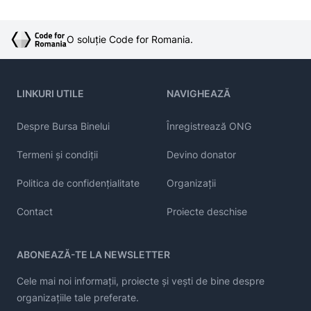
O soluție Code for Romania.
LINKURI UTILE
NAVIGHEAZĂ
Despre Bursa Binelui
Înregistrează ONG
Termeni și condiții
Devino donator
Politica de confidențialitate
Organizații
Contact
Proiecte deschise
ABONEAZĂ-TE LA NEWSLETTER
Cele mai noi informații, proiecte și vești de bine despre
organizațiile tale preferate.