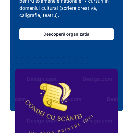
pentru examenele naționale; • cursuri în
domeniul cultural (scriere creativă,
caligrafie, teatru).
Descoperă organizația