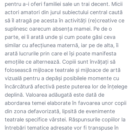
pentru a-i oferi familiei sale un trai decent. Micii
actori amatori din jurul subiectului central caută
să îl atragă pe acesta în activități (re)creative ce
suplinesc oarecum absența mamei. Pe de o
parte, ei îi arată unde și cum poate găsi ceva
similar cu afecțiunea maternă, iar pe de alta, îi
arată lucrurile prin care el își poate manifesta
emoțiile ce alternează. Copiii sunt învățați să
folosească mijloace teatrale și mijloace de artă
vizuală pentru a depăși posibilele momente cu
încărcătură afectivă peste puterea lor de înțelege
deplină. Valoarea adăugată este dată de
abordarea temei elaborate în favoarea unor copii
din zona defavorizată, lipsită de evenimente
teatrale specifice vârstei. Răspunsurile copiilor la
întrebări tematice adresate vor fi transpuse în