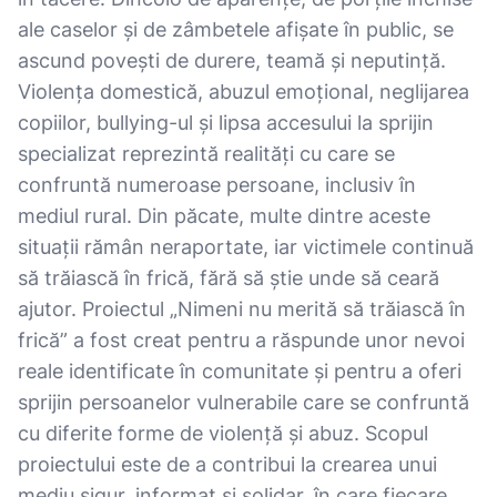
ale caselor și de zâmbetele afișate în public, se
ascund povești de durere, teamă și neputință.
Violența domestică, abuzul emoțional, neglijarea
copiilor, bullying-ul și lipsa accesului la sprijin
specializat reprezintă realități cu care se
confruntă numeroase persoane, inclusiv în
mediul rural. Din păcate, multe dintre aceste
situații rămân neraportate, iar victimele continuă
să trăiască în frică, fără să știe unde să ceară
ajutor. Proiectul „Nimeni nu merită să trăiască în
frică” a fost creat pentru a răspunde unor nevoi
reale identificate în comunitate și pentru a oferi
sprijin persoanelor vulnerabile care se confruntă
cu diferite forme de violență și abuz. Scopul
proiectului este de a contribui la crearea unui
mediu sigur, informat și solidar, în care fiecare