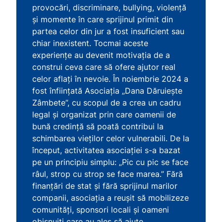
provocări, discriminare, bullying, violență
și momente în care sprijinul primit din
partea celor din jur a fost insuficient sau
chiar inexistent. Tocmai aceste
experiențe au devenit motivația de a
construi ceva care să ofere ajutor real
celor aflați în nevoie. În noiembrie 2024 a
fost înființată Asociația „Dana Dăruiește
Zâmbete”, cu scopul de a crea un cadru
legal și organizat prin care oamenii de
bună credință să poată contribui la
schimbarea vieților celor vulnerabili. De la
început, activitatea asociației s-a bazat
pe un principiu simplu: „Pic cu pic se face
râul, strop cu strop se face marea.” Fără
finanțări de stat și fără sprijinul marilor
companii, asociația a reușit să mobilizeze
comunități, sponsori locali și oameni
obișnuiți care au ales să ajute.