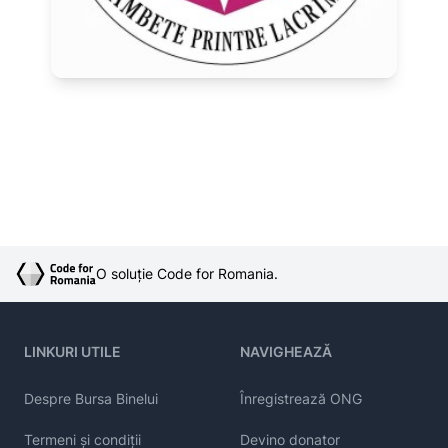
O soluție Code for Romania.
LINKURI UTILE
NAVIGHEAZĂ
Despre Bursa Binelui
Înregistrează ONG
Termeni și condiții
Devino donator