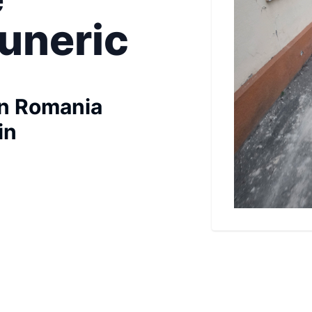
tuneric
in Romania
in