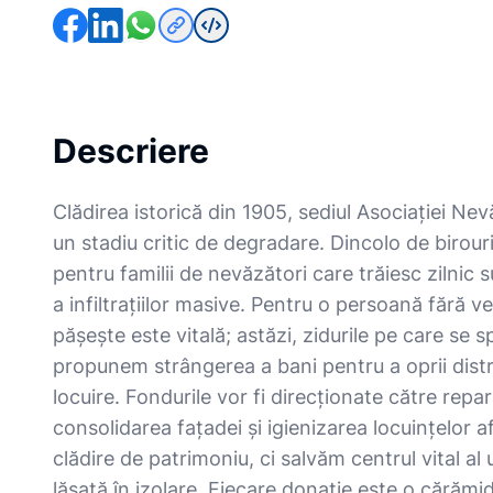
Descriere
Clădirea istorică din 1905, sediul Asociației Nevă
un stadiu critic de degradare. Dincolo de birour
pentru familii de nevăzători care trăiesc zilnic 
a infiltrațiilor masive. Pentru o persoană fără v
pășește este vitală; astăzi, zidurile pe care se s
propunem strângerea a bani pentru a oprii distru
locuire. Fondurile vor fi direcționate către repa
consolidarea fațadei și igienizarea locuințelor 
clădire de patrimoniu, ci salvăm centrul vital al
lăsată în izolare. Fiecare donație este o cărămid