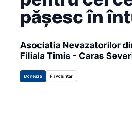
pășesc în în
Asociatia Nevazatorilor d
Filiala Timis - Caras Sever
Donează
Fii voluntar