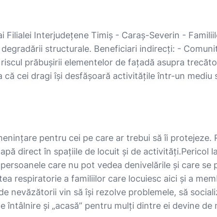
ai Filialei Interjudețene Timiș - Caraș-Severin - Famil
a degradării structurale. Beneficiari indirecți: - Comun
riscul prăbușirii elementelor de fațadă asupra trecători
ă cei dragi își desfășoară activitățile într-un mediu si
ințare pentru cei pe care ar trebui să îi protejeze. Re
pă direct în spațiile de locuit și de activități. ​Perico
rsoanele care nu pot vedea denivelările și care se pot
tea respiratorie a familiilor care locuiesc aici și a membr
nde nevăzătorii vin să își rezolve problemele, să socia
 de întâlnire și „acasă” pentru mulți dintre ei devine d