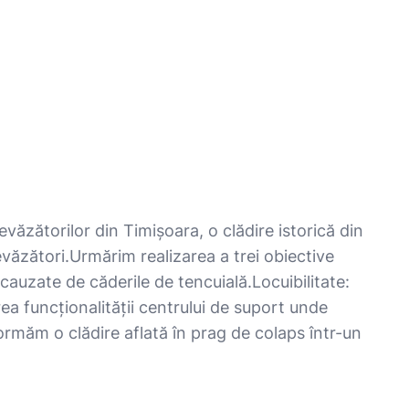
Nevăzătorilor din Timișoara, o clădire istorică din
văzători. ​Urmărim realizarea a trei obiective
cauzate de căderile de tencuială. ​Locuibilitate:
nerea funcționalității centrului de suport unde
formăm o clădire aflată în prag de colaps într-un