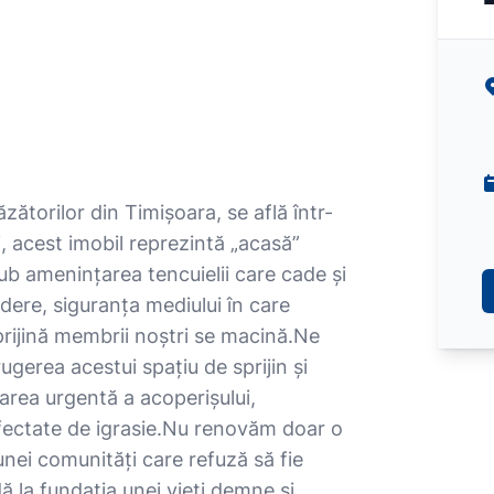
zătorilor din Timișoara, se află într-
i, acest imobil reprezintă „acasă”
sub amenințarea tencuielii care cade și
edere, siguranța mediului în care
prijină membrii noștri se macină. ​Ne
gerea acestui spațiu de sprijin și
rarea urgentă a acoperișului,
afectate de igrasie. ​Nu renovăm doar o
 unei comunități care refuză să fie
ă la fundația unei vieți demne și