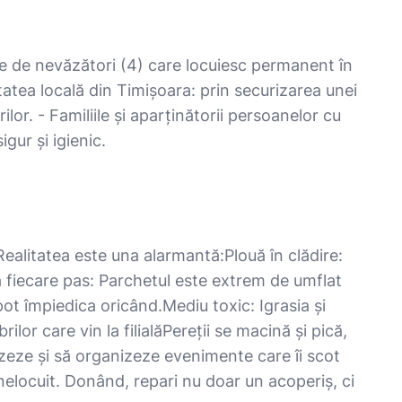
iile de nevăzători (4) care locuiesc permanent în
itatea locală din Timișoara: prin securizarea unei
lor. - Familiile și aparținătorii persoanelor cu
gur și igienic.
alitatea este una alarmantă: ​Plouă în clădire:
l la fiecare pas: Parchetul este extrem de umflat
 împiedica oricând. ​Mediu toxic: Igrasia și
ilor care vin la filială ​Pereții se macină și pică,
lizeze și să organizeze evenimente care îi scot
e nelocuit. Donând, repari nu doar un acoperiș, ci