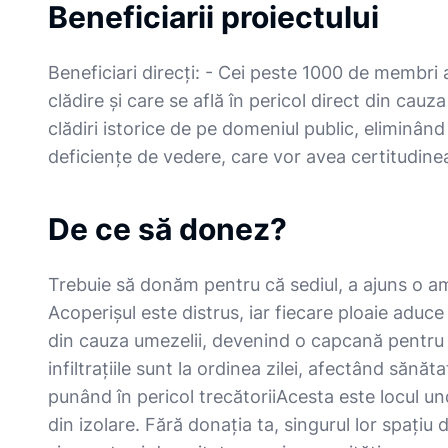
Beneficiarii proiectului
Beneficiari direcți: - ​Cei peste 1000 de membri 
clădire și care se află în pericol direct din cauz
clădiri istorice de pe domeniul public, eliminând 
deficiențe de vedere, care vor avea certitudinea c
De ce să donez?
Trebuie să donăm pentru că sediul, a ajuns o amen
Acoperișul este distrus, iar fiecare ploaie aduce a
din cauza umezelii, devenind o capcană pentru pe
infiltrațiile sunt la ordinea zilei, afectând sănăta
punând în pericol trecătorii ​Acesta este locul u
din izolare. Fără donația ta, singurul lor spațiu