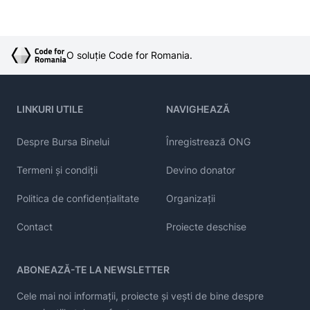
O soluție Code for Romania.
LINKURI UTILE
NAVIGHEAZĂ
Despre Bursa Binelui
Înregistrează ONG
Termeni și condiții
Devino donator
Politica de confidențialitate
Organizații
Contact
Proiecte deschise
ABONEAZĂ-TE LA NEWSLETTER
Cele mai noi informații, proiecte și vești de bine despre