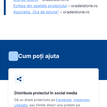
Echipa din spatele proiectului
–
oradeistorie.ro
Asociația „Ora de Istorie”
–
oradeistorie.ro
Cum poți ajuta
Distribuie proiectul în social media
Dă un share proiectului pe
Facebook
,
Instagram
,
Linkedin
, sau trimite direct unui prieten pe