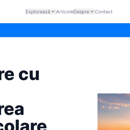
Explorează
Articole
Despre
Contact
re cu
rea
colare