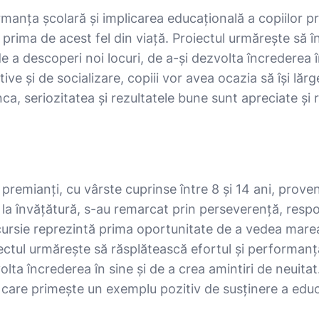
anța școlară și implicarea educațională a copiilor pr
i prima de acest fel din viață. Proiectul urmărește să 
e a descoperi noi locuri, de a-și dezvolta încrederea în
ve și de socializare, copiii vor avea ocazia să își lărge
a, seriozitatea și rezultatele bune sunt apreciate și 
remianți, cu vârste cuprinse între 8 și 14 ani, proveni
la învățătură, s-au remarcat prin perseverență, responsa
cursie reprezintă prima oportunitate de a vedea marea 
oiectul urmărește să răsplătească efortul și performanț
olta încrederea în sine și de a crea amintiri de neuitat. 
, care primește un exemplu pozitiv de susținere a educ