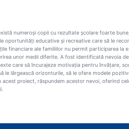
există numeroși copii cu rezultate școlare foarte bun
e oportunități educative și recreative care să le rec
ile financiare ale familiilor nu permit participarea la ex
erirea unor medii diferite. A fost identificată nevoia 
exte care să încurajeze motivația pentru învățare, soci
 le lărgească orizonturile, să le ofere modele pozitive
rin acest proiect, răspundem acestor nevoi, oferind ce
i.