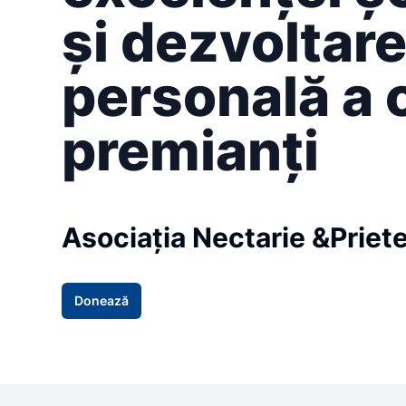
și dezvoltar
personală a c
premianți
Asociația Nectarie &Priete
Donează