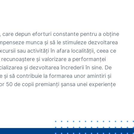
e, care depun eforturi constante pentru a obține
ompenseze munca și să le stimuleze dezvoltarea
cursii sau activități în afara localității, ceea ce
de recunoaștere și valorizare a performanței
alizarea și dezvoltarea încrederii în sine. De
 și să contribuie la formarea unor amintiri și
lor 50 de copii premianți șansa unei experiențe