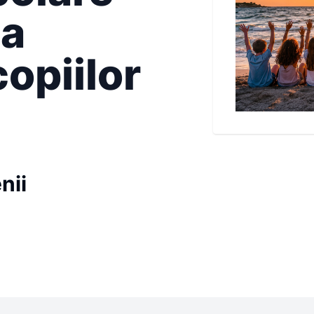
ea
opiilor
nii