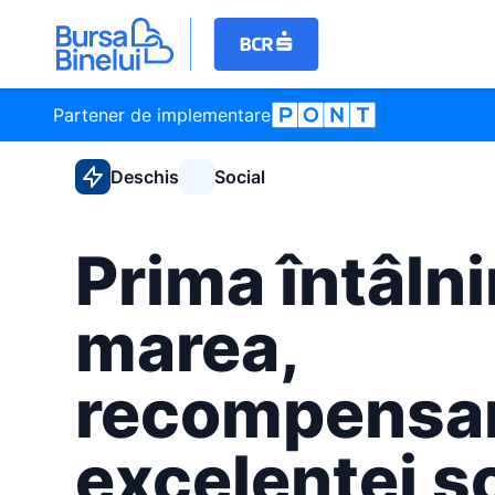
Partener de implementare
Deschis
Social
Prima întâlni
marea,
recompensa
excelenței ș