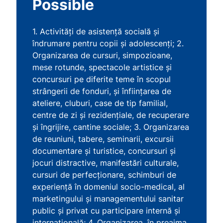
Possible
1. Activități de asistență socială și
îndrumare pentru copii și adolescenți; 2.
Organizarea de cursuri, simpozioane,
mese rotunde, spectacole artistice şi
concursuri pe diferite teme în scopul
strângerii de fonduri, şi înfiinţarea de
ateliere, cluburi, case de tip familial,
centre de zi şi rezidenţiale, de recuperare
şi îngrijire, cantine sociale; 3. Organizarea
de reuniuni, tabere, seminarii, excursii
documentare şi turistice, concursuri şi
jocuri distractive, manifestări culturale,
cursuri de perfecţionare, schimburi de
experienţă în domeniul socio-medical, al
marketingului şi managementului sanitar
public şi privat cu participare internă şi
internaţională; 4. Organizarea, în preajma