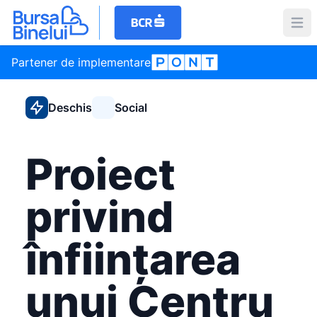
Partener de implementare
Deschis
Social
Proiect
privind
înființarea
unui Centru