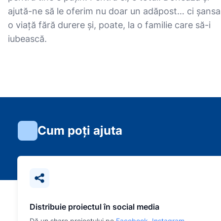
ajută-ne să le oferim nu doar un adăpost… ci șansa
o viață fără durere și, poate, la o familie care să-i
iubească.
Cum poți ajuta
Distribuie proiectul în social media
Dă un share proiectului pe
Facebook
,
Instagram
,