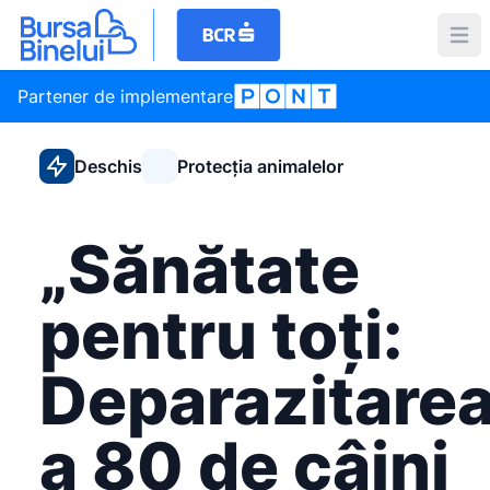
Partener de implementare
Deschis
Protecția animalelor
„Sănătate
pentru toți:
Deparazitare
a 80 de câini