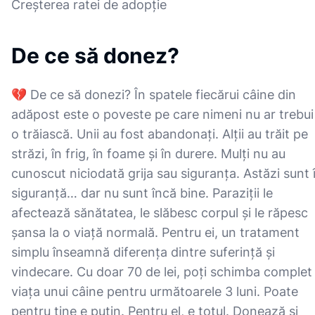
Creșterea ratei de adopție
De ce să donez?
💔 De ce să donezi? În spatele fiecărui câine din
adăpost este o poveste pe care nimeni nu ar trebui
o trăiască. Unii au fost abandonați. Alții au trăit pe
străzi, în frig, în foame și în durere. Mulți nu au
cunoscut niciodată grija sau siguranța. Astăzi sunt 
siguranță… dar nu sunt încă bine. Paraziții le
afectează sănătatea, le slăbesc corpul și le răpesc
șansa la o viață normală. Pentru ei, un tratament
simplu înseamnă diferența dintre suferință și
vindecare. Cu doar 70 de lei, poți schimba complet
viața unui câine pentru următoarele 3 luni. Poate
pentru tine e puțin. Pentru el, e totul. Donează și