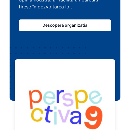
firesc în dezvoltarea lor.
Descoperă organizația