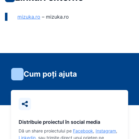
mizuka.ro
–
mizuka.ro
Cum poți ajuta
Distribuie proiectul în social media
Dă un share proiectului pe
Facebook
,
Instagram
,
Linkedin
, sau trimite direct unui prieten pe