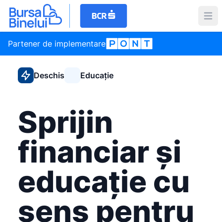
Partener de implementare
Deschis
Educație
Sprijin
financiar și
educație cu
sens pentru