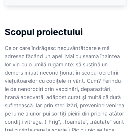
Scopul proiectului
Celor care îndrăgesc necuvântătoarele mă
adresez făcând un apel. Mai cu seamă înaintea
lor vin cu o umilă rugăminte: să susțină un
demers inițiat necondiționat în scopul ocrotirii
viețuitoarelor cu codițele-n vânt. Cum? Ferindu-
le de nenorociri prin vaccinări, deparazitări,
hrană adecvată, adăpost curat și multă căldură
sufletească. Iar prin sterilizări, prevenind venirea
pe lume a unor pui sortiți pieirii din pricina atâtor
condiții vitrege. („Frig”, „foamete”, „răutate” sunt
trei cuvinte care le sperie.) Pic cu pic se face