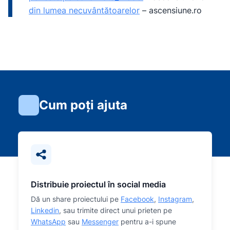
din lumea necuvântătoarelor
–
ascensiune.ro
Cum poți ajuta
Distribuie proiectul în social media
Dă un share proiectului pe
Facebook
,
Instagram
,
Linkedin
, sau trimite direct unui prieten pe
WhatsApp
sau
Messenger
pentru a-i spune