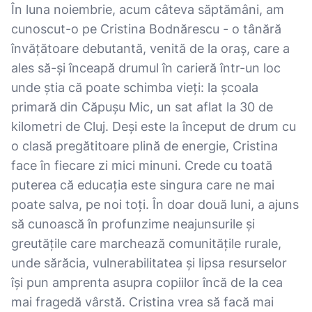
În luna noiembrie, acum câteva săptămâni, am
cunoscut-o pe Cristina Bodnărescu - o tânără
învățătoare debutantă, venită de la oraș, care a
ales să-și înceapă drumul în carieră într-un loc
unde știa că poate schimba vieți: la școala
primară din Căpușu Mic, un sat aflat la 30 de
kilometri de Cluj. Deși este la început de drum cu
o clasă pregătitoare plină de energie, Cristina
face în fiecare zi mici minuni. Crede cu toată
puterea că educația este singura care ne mai
poate salva, pe noi toți. În doar două luni, a ajuns
să cunoască în profunzime neajunsurile și
greutățile care marchează comunitățile rurale,
unde sărăcia, vulnerabilitatea și lipsa resurselor
își pun amprenta asupra copiilor încă de la cea
mai fragedă vârstă. Cristina vrea să facă mai