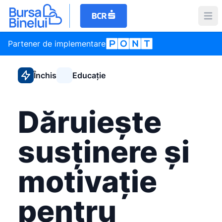
Partener de implementare
Închis
Educație
Dăruiește
susținere și
motivație
pentru