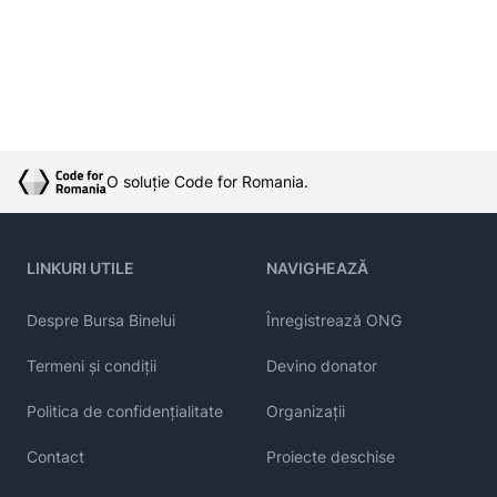
O soluție Code for Romania.
LINKURI UTILE
NAVIGHEAZĂ
Despre Bursa Binelui
Înregistrează ONG
Termeni și condiții
Devino donator
Politica de confidențialitate
Organizații
Contact
Proiecte deschise