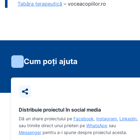
Tabăra terapeutică
–
voceacopiilor.ro
Cum poți ajuta
Distribuie proiectul în social media
Dă un share proiectului pe
Facebook
,
Instagram
,
Linkedin
,
sau trimite direct unui prieten pe
WhatsApp
sau
Messenger
pentru a-i spune despre proiectul acesta.