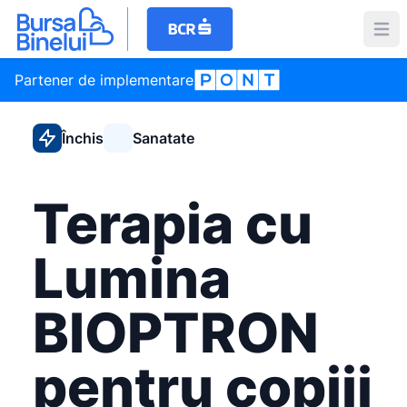
Partener de implementare
Închis
Sanatate
Terapia cu
Lumina
BIOPTRON
pentru copiii