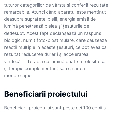
tuturor categoriilor de vârstă și conferă rezultate
remarcabile. Atunci când aparatul este men­ținut
deasupra su­pra­feței pie­lii, energia emisă de
lumină pe­netrează pielea și țesu­tu­rile de
dedesubt. Acest fapt de­clanșează un răs­puns
biolo­gic, numit foto-biostimulare, care cau­zea­ză
reacții multiple în aceste țesuturi, ce pot avea ca
re­zul­tat reducerea durerii și ac­celerarea
vindecării. Te­rapia cu lumină poate fi folosită ca
și terapie com­ple­men­tară sau chiar ca
monoterapie.
Beneficiarii proiectului
Beneficiarii proiectului sunt peste cei 100 copii si