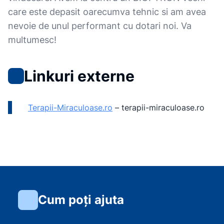
care este depasit oarecumva tehnic si am avea
nevoie de unul performant cu dotari noi. Va
multumesc!
Linkuri externe
Terapii-Miraculoase.ro
–
terapii-miraculoase.ro
Cum poți ajuta