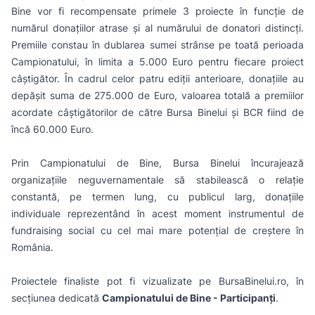
Bine vor fi recompensate primele 3 proiecte în funcție de
numărul donațiilor atrase și al numărului de donatori distincți.
Premiile constau în dublarea sumei strânse pe toată perioada
Campionatului, în limita a 5.000 Euro pentru fiecare proiect
câștigător. În cadrul celor patru ediții anterioare, donaţiile au
depăşit suma de 275.000 de Euro, valoarea totală a premiilor
acordate câștigătorilor de către Bursa Binelui și BCR fiind de
încă 60.000 Euro.
Prin Campionatului de Bine, Bursa Binelui încurajează
organizațiile neguvernamentale să stabilească o relaţie
constantă, pe termen lung, cu publicul larg, donaţiile
individuale reprezentând în acest moment instrumentul de
fundraising social cu cel mai mare potenţial de creştere în
România.
Proiectele finaliste
pot fi vizualizate pe BursaBinelui.ro, în
secțiunea dedicată
Campionatului de Bine - Participanți
.