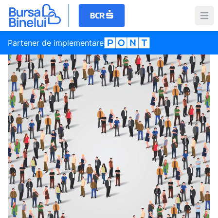
Partener de implementare
Social
44 de proiecte participă în Finala Plină de Bine a