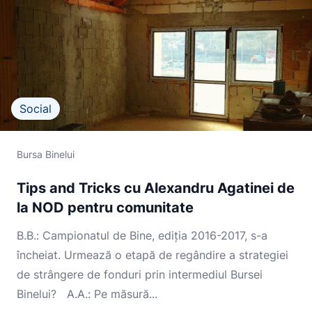
Social
Bursa Binelui
Tips and Tricks cu Alexandru Agatinei de
la NOD pentru comunitate
B.B.: Campionatul de Bine, ediția 2016-2017, s-a
încheiat. Urmează o etapă de regândire a strategiei
de strângere de fonduri prin intermediul Bursei
Binelui? A.A.: Pe măsură...