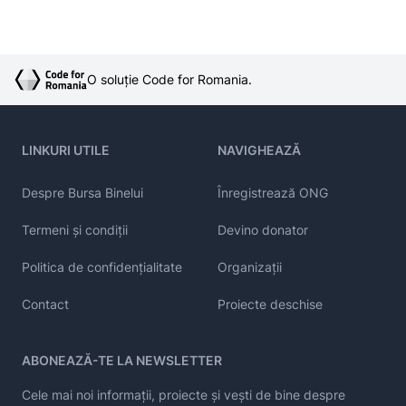
O soluție Code for Romania.
LINKURI UTILE
NAVIGHEAZĂ
Despre Bursa Binelui
Înregistrează ONG
Termeni și condiții
Devino donator
Politica de confidențialitate
Organizații
Contact
Proiecte deschise
ABONEAZĂ-TE LA NEWSLETTER
Cele mai noi informații, proiecte și vești de bine despre