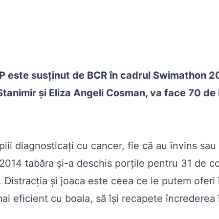
P este susținut de BCR în cadrul Swimathon 2
Stanimir și Eliza Angeli Cosman, va face 70 de 
 diagnosticați cu cancer, fie că au învins sau î
2014 tabăra și-a deschis porțile pentru 31 de co
. Distracția și joaca este ceea ce le putem ofer
ai eficient cu boala, să își recapete încrederea în