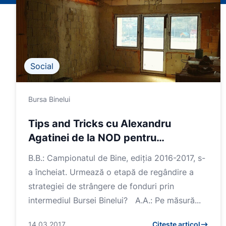
Social
Bursa Binelui
Tips and Tricks cu Alexandru
Agatinei de la NOD pentru
comunitate
B.B.: Campionatul de Bine, ediția 2016-2017, s-
a încheiat. Urmează o etapă de regândire a
strategiei de strângere de fonduri prin
intermediul Bursei Binelui? A.A.: Pe măsură...
14.03.2017
Citește articol