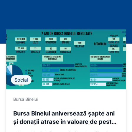
Social
Bursa Binelui
Bursa Binelui aniversează șapte ani
și donații atrase în valoare de peste
3.000.000 de lei