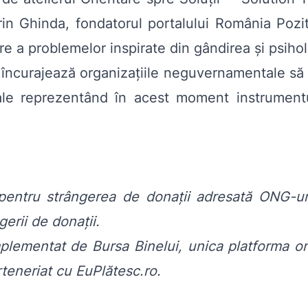
in Ghinda, fondatorul portalului România Pozit
e a problemelor inspirate din gândirea și psihol
 încurajează organizațiile neguvernamentale să 
duale reprezentând în acest moment instrumen
entru strângerea de donații adresată ONG-ur
gerii de donații.
plementat de Bursa Binelui, unica platforma o
teneriat cu
EuPlătesc.ro
.