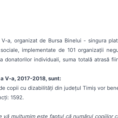
 V-a, organizat de Bursa Binelui - singura pla
sociale, implementate de 101 organizații neg
ea donatorilor individuali, suma totală atrasă f
 a V-a, 2017-2018, sunt:
de copii cu dizabilități din județul Timiș vor ben
cți: 1592.
 vă mulțumim este faptul că numărul copiilor c