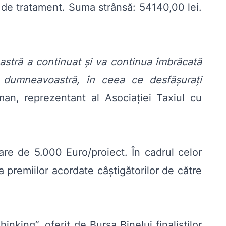
 de tratament. Suma strânsă: 54140,00 lei.
stră a continuat și va continua îmbrăcată
e dumneavoastră, în ceea ce desfășurați
an, reprezentant al Asociației Taxiul cu
are de 5.000 Euro/proiect. În cadrul celor
a premiilor acordate câștigătorilor de către
nking”, oferit de Bursa Binelui finaliștilor