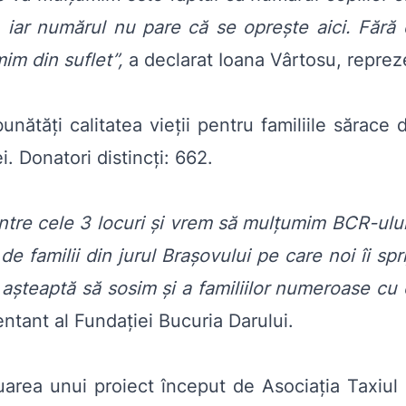
 iar numărul nu pare că se oprește aici. Fără 
im din suflet”,
a declarat Ioana Vârtosu, reprez
bunătăți calitatea vieții pentru familiile sărace 
i. Donatori distincți: 662.
intre cele 3 locuri și vrem să mulțumim BCR-ului
 familii din jurul Brașovului pe care noi îi spri
e așteaptă să sosim și a familiilor numeroase cu 
entant al Fundației Bucuria Darului.
uarea unui proiect început de Asociația Taxiu