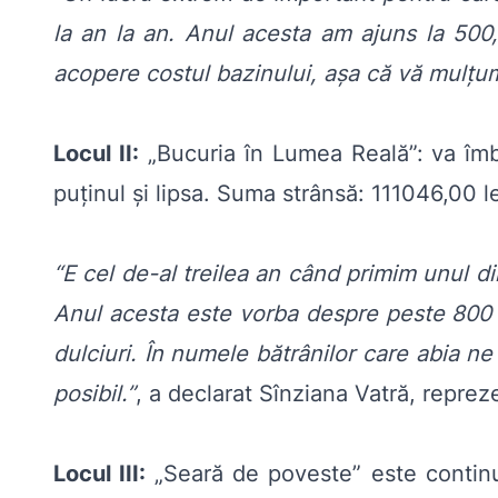
la an la an. Anul acesta am ajuns la 500,
acopere costul bazinului, așa că vă mulțum
Locul II:
„
Bucuria în Lumea Reală
”: va îm
puținul și lipsa. Suma strânsă: 111046,00 le
“E cel de-al treilea an când primim unul d
Anul acesta este vorba despre peste 800 de
dulciuri. În numele bătrânilor care abia n
posibil.”
, a declarat Sînziana Vatră, reprez
Locul III:
„
Seară de poveste
” este contin