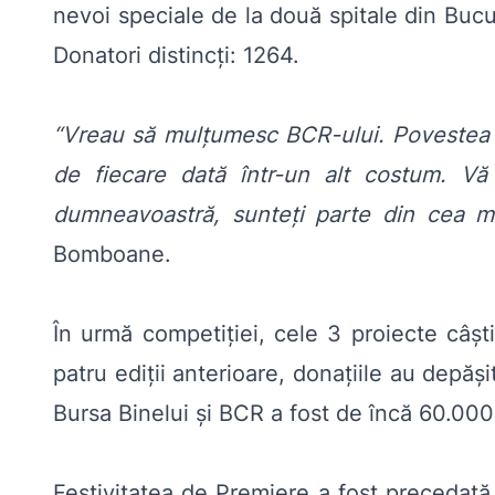
nevoi speciale de la două spitale din Buc
Donatori distincți: 1264.
“Vreau să mulțumesc BCR-ului. Povestea n
de fiecare dată într-un alt costum. Vă
dumneavoastră, sunteți parte din cea m
Bomboane.
În urmă competiției, cele 3 proiecte câșt
patru ediții anterioare, donațiile au depăș
Bursa Binelui și BCR a fost de încă 60.000
Festivitatea de Premiere a fost precedată d