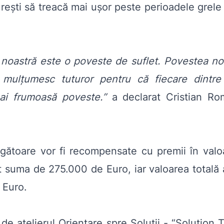
urești să treacă mai ușor peste perioadele grele
oastră este o poveste de suflet. Povestea noa
 mulțumesc tuturor pentru că fiecare dintr
ai frumoasă poveste.”
a declarat Cristian Rom
igătoare vor fi recompensate cu premii în valo
it suma de 275.000 de Euro, iar valoarea totală 
 Euro.
e atelierul Orientare spre Soluții - “Solution Thi