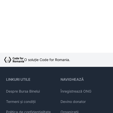
O soluție Code for Romania.
LINKURI UTILE
NAVIGHEAZĂ
Despre Bursa Binelui
Înregistrează ONG
Termeni și condiții
Devino donator
Politica de confidențialitate
Organizații