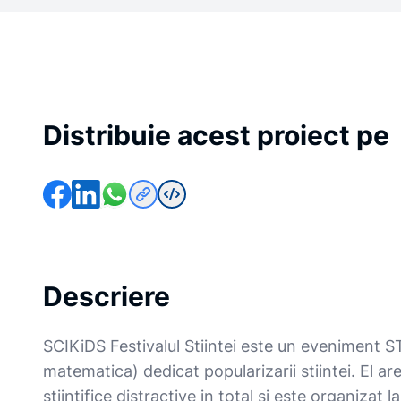
Distribuie acest proiect pe
Descriere
SCIKiDS Festivalul Stiintei este un eveniment ST
matematica) dedicat popularizarii stiintei. El are 
stiintifice distractive in total si este organizat l