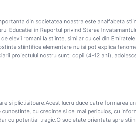
ortanta din societatea noastra este analfabeta stiintif
rul Educatiei in Raportul privind Starea Invatamantului
de elevii romani la stiinte, similar cu cei din Emirate
tinte stiintifice elementare nu isi pot explica fenome
iarii proiectului nostru sunt: copii (4-12 ani), adoles
 si plictisitoare.Acest lucru duce catre formarea unor g
 cunostinte, cu credinte si cel mai periculos, cu infor
ar cu potential tragic.O societate orientata spre stiin