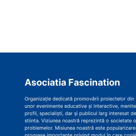
Asociatia Fascination
Organizație dedicată promovării proiectelor din d
unor evenimente educative şi interactive, menit
profil, specialişti, dar şi publicul larg interesat d
stiinta. Viziunea noastră reprezintă o societate o
problemelor. Misiunea noastră este popularizarea
progrese importante privind modul în care copiii, 