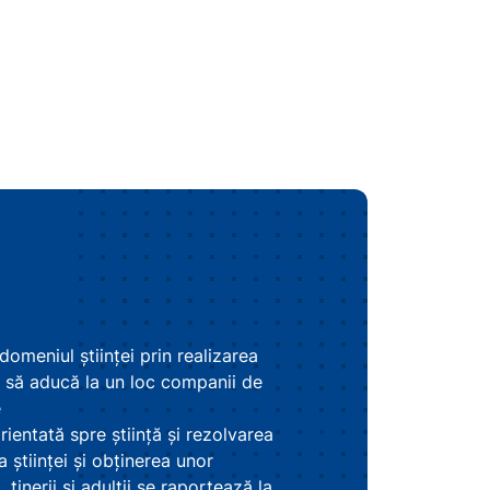
omeniul ştiinţei prin realizarea
e să aducă la un loc companii de
e
rientată spre știință și rezolvarea
 științei și obținerea unor
tinerii și adulții se raportează la