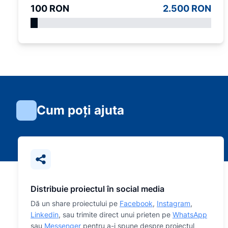
100 RON
2.500 RON
Cum poți ajuta
Distribuie proiectul în social media
Dă un share proiectului pe
Facebook
,
Instagram
,
Linkedin
, sau trimite direct unui prieten pe
WhatsApp
sau
Messenger
pentru a-i spune despre proiectul