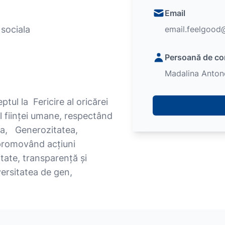
Email
sociala
email.feelgood
Persoană de co
Madalina Anton
ul la Fericire al oricărei
l ființei umane, respectând
a, Generozitatea,
promovând acțiuni
itate, transparență și
versitatea de gen,