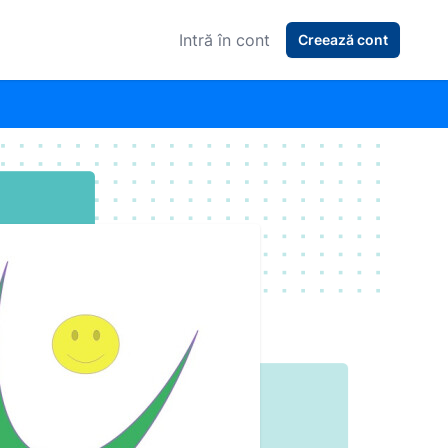
Intră în cont
Creează cont