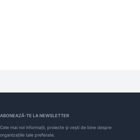
ABONEAZĂ-TE LA NEWSLETTER
Cele mai noi informații, proiecte și vești de bine despre
organizațiile tale preferate.