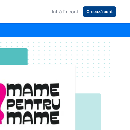
Intră în cont
Creează cont