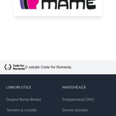
O soluție Code for Romania.
LINKURI UTILE
NAVIGHEAZĂ
Despre Bursa Binelui
Înregistrează ONG
Termeni și condiții
Devino donator