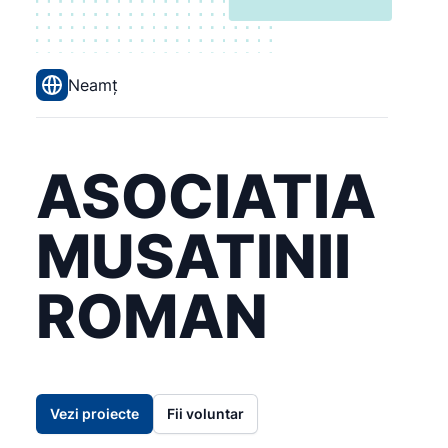
Neamț
ASOCIATIA
MUSATINII
ROMAN
Vezi proiecte
Fii voluntar