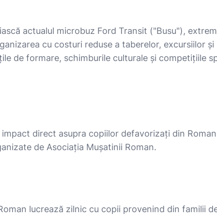
iască actualul microbuz Ford Transit ("Busu"), extrem 
nizarea cu costuri reduse a taberelor, excursiilor și a
țile de formare, schimburile culturale și competițiile 
 impact direct asupra copiilor defavorizați din Roman 
organizate de Asociația Mușatinii Roman.
oman lucrează zilnic cu copii provenind din familii d