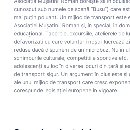
Asociația Mușatinii Roman dorește să înlocuias
cunoscut sub numele de scenă ”Busu”) care est
mai puțin poluant. Un mijloc de transport este es
Asociației Mușatinii Roman și, în special, în dom
educațional. Taberele, excursiile, atelierele de 
defavorizați cu care voluntarii noștri lucrează z
reduse dacă dispunem de un microbuz. Nu în ulti
schimburile culturale, competițiile sportive etc.
adolescenți au loc în diverse locuri din țară și 
de transport sigur. Un argument în plus este și 
ale unui mijloc de transport care cresc exponenț
corespunde legislației europene în vigoare.