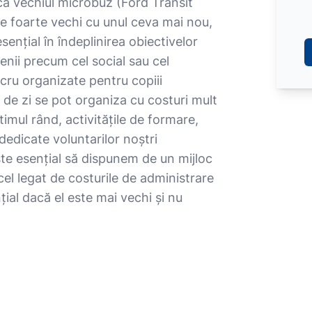
că vechiul microbuz (Ford Transit
e foarte vechi cu unul ceva mai nou,
ențial în îndeplinirea obiectivelor
enii precum cel social sau cel
lucru organizate pentru copiii
i de zi se pot organiza cu costuri mult
mul rând, activitățile de formare,
 dedicate voluntarilor noștri
este esențial să dispunem de un mijloc
cel legat de costurile de administrare
ial dacă el este mai vechi și nu