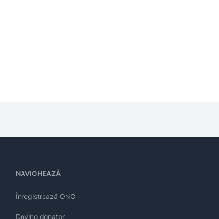
NAVIGHEAZĂ
Înregistrează ONG
Devino donator