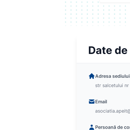
Date de
Adresa sediului
str salcetului n
Email
asociatia.apei
Persoană de co