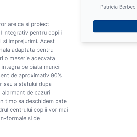
Patricia Berbec
or are ca si proiect
 integrativ pentru copiii
 si imprejurimi. Acest
onala adaptata pentru
ari o meserie adecvata
a integra pe piata muncii
ocent de aproximativ 90%
or sau a statului dupa
l alarmant de cazuri
 in timp sa deschidem cate
rul centrului copiii vor mai
non-formale si de