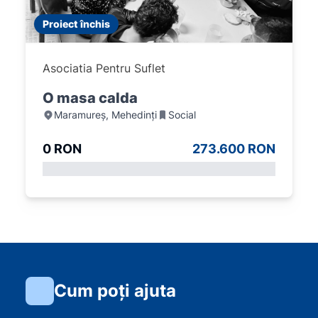
Proiect închis
Asociatia Pentru Suflet
O masa calda
Maramureș, Mehedinți
Social
0 RON
273.600 RON
Cum poți ajuta