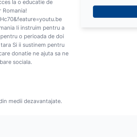
cces la o educatie de
or Romania!
eHc70&feature=youtu.be
omania Ii instruim pentru a
m pentru o perioada de doi
 tara Si ii sustinem pentru
care donatie ne ajuta sa ne
bare sociala.
 din medii dezavantajate.