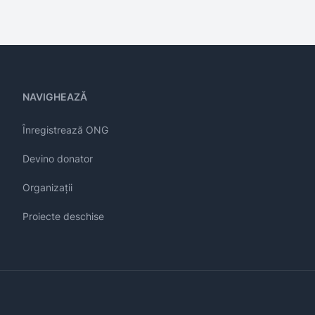
NAVIGHEAZĂ
Înregistrează ONG
Devino donator
Organizații
Proiecte deschise