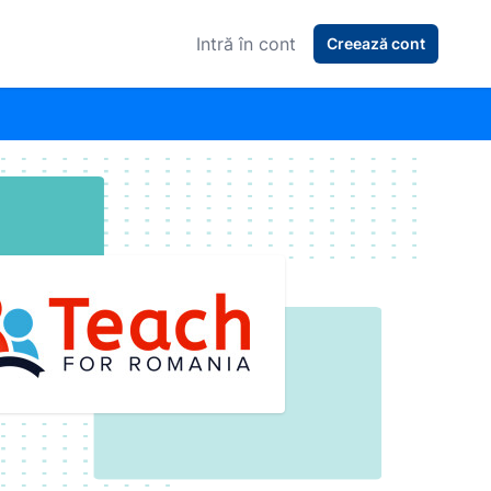
Intră în cont
Creează cont