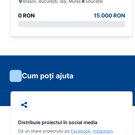
Brașov, București, Iași, Mureș
Educație
0 RON
15.000 RON
Cum poți ajuta
Distribuie proiectul în social media
Dă un share proiectului pe
Facebook
,
Instagram
,