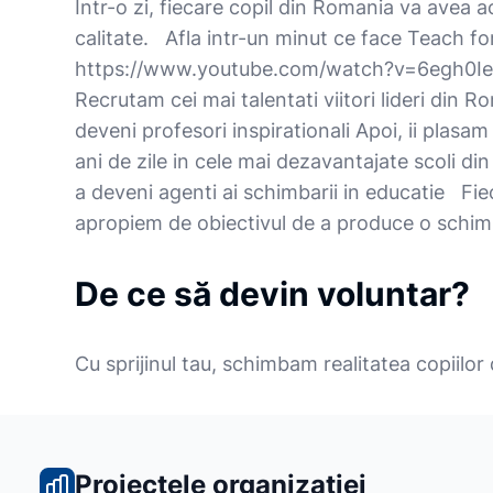
Intr-o zi, fiecare copil din Romania va avea a
calitate. Afla intr-un minut ce face Teach f
https://www.youtube.com/watch?v=6egh0I
Recrutam cei mai talentati viitori lideri din R
deveni profesori inspirationali Apoi, ii plasa
ani de zile in cele mai dezavantajate scoli din
a deveni agenti ai schimbarii in educatie Fie
apropiem de obiectivul de a produce o schim
De ce să devin voluntar?
Cu sprijinul tau, schimbam realitatea copiilor
Proiectele organizației