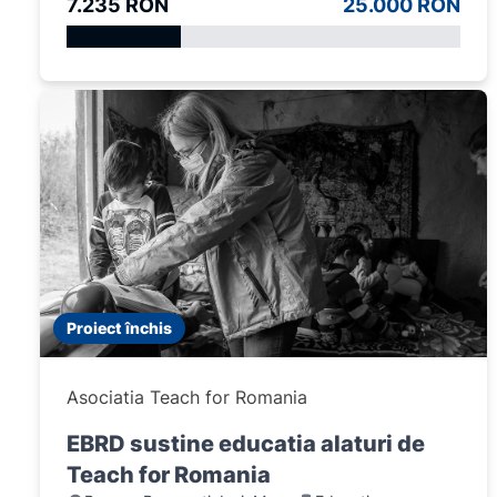
7.235 RON
25.000 RON
Proiect închis
Asociatia Teach for Romania
EBRD sustine educatia alaturi de
Teach for Romania