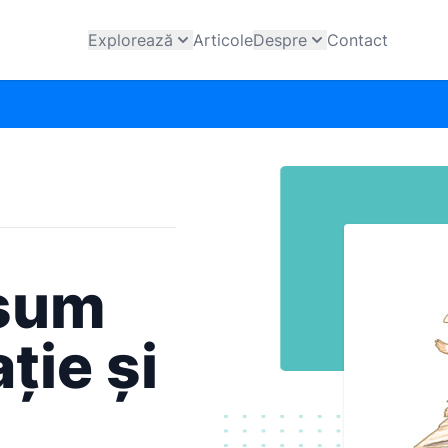
Explorează
Articole
Despre
Contact
isum
ție și