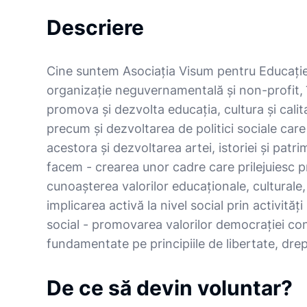
Descriere
Cine suntem Asociația Visum pentru Educație 
organizație neguvernamentală și non-profit, î
promova și dezvolta educația, cultura și calita
precum și dezvoltarea de politici sociale care
acestora și dezvoltarea artei, istoriei și patr
facem - crearea unor cadre care prilejuiesc p
cunoașterea valorilor educaționale, culturale, ar
implicarea activă la nivel social prin activităţ
social - promovarea valorilor democraţiei c
fundamentate pe principiile de libertate, drep
De ce să devin voluntar?