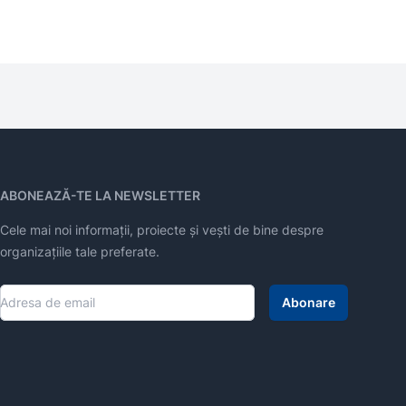
ABONEAZĂ-TE LA NEWSLETTER
Cele mai noi informații, proiecte și vești de bine despre
organizațiile tale preferate.
Abonare