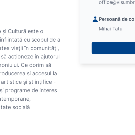
office@visumbr
Persoană de co
Mihai Tatu
și Cultură este o
nființată cu scopul de a
tea vieții în comunități,
 să acționeze în ajutorul
imoniului. Ce dorim să
roducerea și accesul la
tistice și științifice -
i şi programe de interes
ontemporane,
tate socială