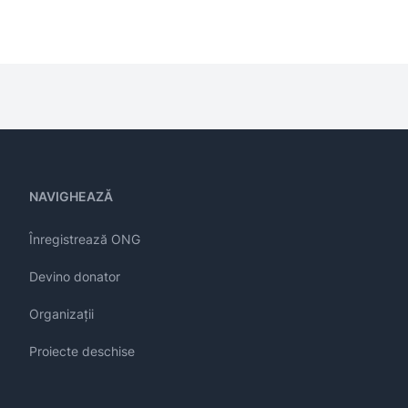
NAVIGHEAZĂ
Înregistrează ONG
Devino donator
Organizații
Proiecte deschise