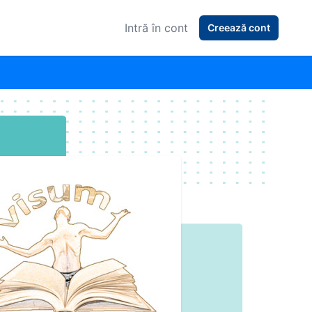
Intră în cont
Creează cont