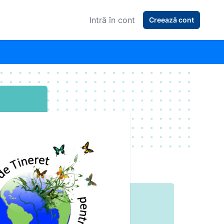
Intră în cont
Creează cont