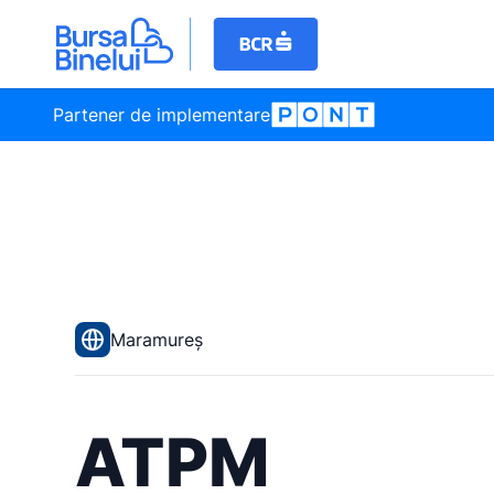
Partener de implementare
Maramureș
ATPM