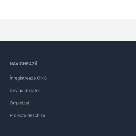
NAVIGHEAZĂ
Înregistrează ONG
Devino donator
Organizații
Proiecte deschise