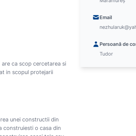
Maramureș
Email
nezhularuk@ya
Persoană de co
Tudor
i are ca scop cercetarea si
at in scopul protejarii
rea unei constructii din
 construiesti o casa din