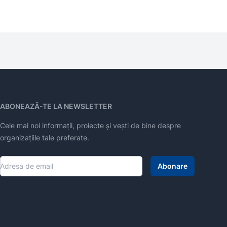
ABONEAZĂ-TE LA NEWSLETTER
Cele mai noi informații, proiecte și vești de bine despre
organizațiile tale preferate.
Abonare