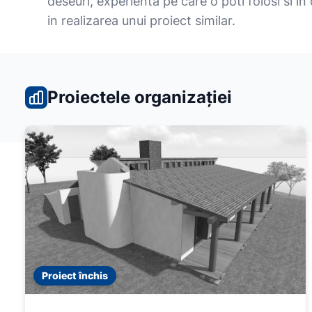
deseuri, experienta pe care o poti folosi si in
in realizarea unui proiect similar.
Proiectele organizației
Proiect închis